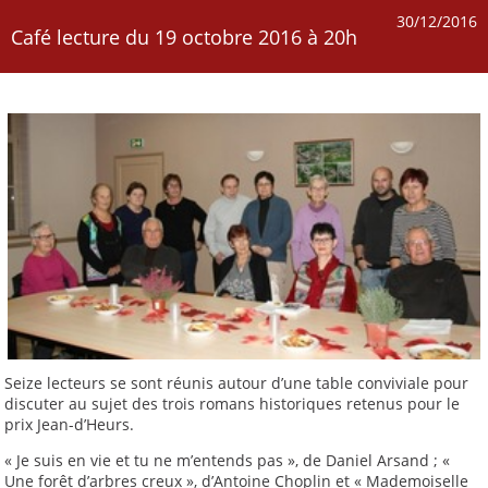
30/12/2016
Café lecture du 19 octobre 2016 à 20h
Seize lecteurs se sont réunis autour d’une table conviviale pour
discuter au sujet des trois romans historiques retenus pour le
prix Jean-d’Heurs.
« Je suis en vie et tu ne m’entends pas », de Daniel Arsand ; «
Une forêt d’arbres creux », d’Antoine Choplin et « Mademoiselle