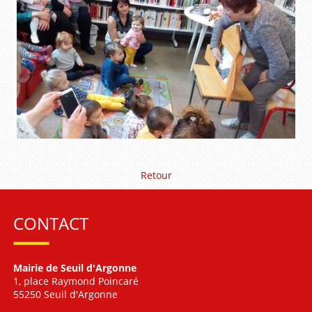
Retour
CONTACT
Mairie de Seuil d'Argonne
1, place Raymond Poincaré
55250 Seuil d'Argonne