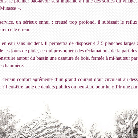
ons, le premier bac-lavoir sera implanté à l’une des sorties du village,
a Mutasse ».
rvice, un sérieux ennui : creusé trop profond, il subissait le reflux 
er cette erreur.
 en eau sans incident. Il permettra de disposer 4 à 5 planches larges
ble les jours de pluie, ce qui provoquera des réclamations de la part des
struire autour du bassin une ossature de bois, fermée à mi-hauteur par de
ne chaumière.
 certain confort agrémenté d’un grand courant d’air circulant au-dessus
 ? Peut-être faute de deniers publics ou peut-être pour lui offrir une p