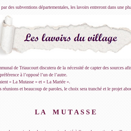
 par des subventions départementales, les lavoirs entreront dans une pha
munal de Triaucourt discutera de la nécessité de capter des sources afin
préférence à l’opposé l’un de l’autre.
taient « La Mutasse » et « La Mariée ».
 réunions et beaucoup de paroles, le choix sera tranché et le projet abo
L A M U T A S S E