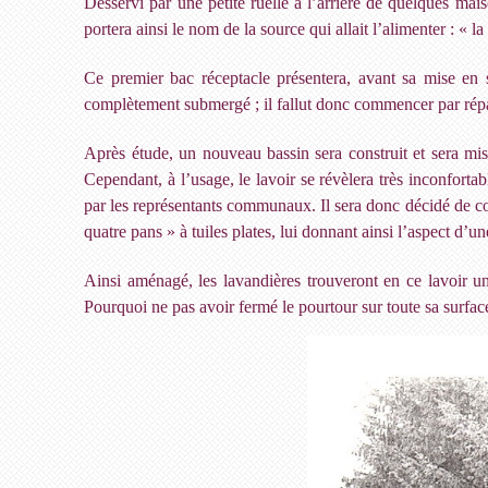
Desservi par une petite ruelle à l’arrière de quelques mais
portera ainsi le nom de la source qui allait l’alimenter : « l
Ce premier bac réceptacle présentera, avant sa mise en se
complètement submergé ; il fallut donc commencer par répar
Après étude, un nouveau bassin sera construit et sera mis
Cependant, à l’usage, le lavoir se révèlera très inconforta
par les représentants communaux. Il sera donc décidé de con
quatre pans » à tuiles plates, lui donnant ainsi l’aspect d’u
Ainsi aménagé, les lavandières trouveront en ce lavoir un
Pourquoi ne pas avoir fermé le pourtour sur toute sa surface