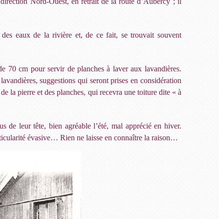
 direction Nord-Ouest, en retrait de la route d’Aubercy ; il
des eaux de la rivière et, de ce fait, se trouvait souvent
 de 70 cm pour servir de planches à laver aux lavandières.
 lavandières, suggestions qui seront prises en considération
 la pierre et des planches, qui recevra une toiture dite « à
 de leur tête, bien agréable l’été, mal apprécié en hiver.
articularité évasive… Rien ne laisse en connaître la raison…