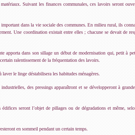
 matériaux. Suivant les finances communales, ces lavoirs seront ouve
e important dans la vie sociale des communes. En milieu rural, ils con
ement. Une coordination existait entre elles ; chacune se devait de resp
nte apporta dans son sillage un début de modernisation qui, petit à peti
ertain ralentissement de la fréquentation des lavoirs.
laver le linge déstabilisera les habitudes ménagères.
es industrielles, des pressings apparaîtront et se développeront à gran
s édifices seront l’objet de pillages ou de dégradations et même, se
, resteront en sommeil pendant un certain temps.