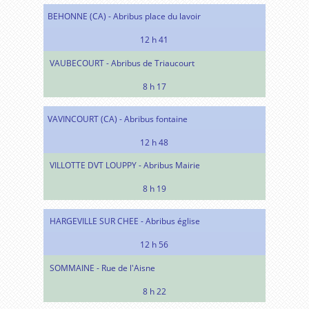
BEHONNE (CA) - Abribus place du lavoir
12 h 41
VAUBECOURT - Abribus de Triaucourt
8 h 17
VAVINCOURT (CA) - Abribus fontaine
12 h 48
VILLOTTE DVT LOUPPY - Abribus Mairie
8 h 19
HARGEVILLE SUR CHEE - Abribus église
12 h 56
SOMMAINE - Rue de l'Aisne
8 h 22