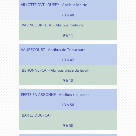
VILLOTTE DVT LOUPPY - Abribus Mairie
13 h 40
VAVINCOURT (CA) - Abribus fontaine
9 h 11
VAUBECOURT - Abribus de Triaucourt
13 h 42
BEHONNE (CA) - Abribus place du lavoir
9 h 18
PRETZ EN ARGONNE - Abribus rue basse
13 h 50
BAR LE DUC (CA)
9 h 30