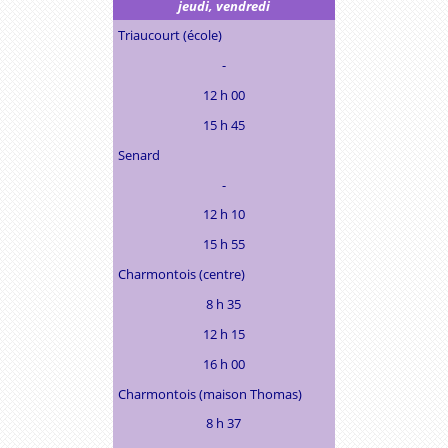
jeudi, vendredi
Triaucourt (école)
-
12 h 00
15 h 45
Senard
-
12 h 10
15 h 55
Charmontois (centre)
8 h 35
12 h 15
16 h 00
Charmontois (maison Thomas)
8 h 37