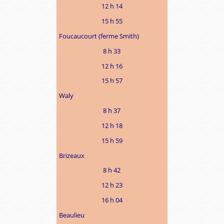
12 h 14
15 h 55
Foucaucourt (ferme Smith)
8 h 33
12 h 16
15 h 57
Waly
8 h 37
12 h 18
15 h 59
Brizeaux
8 h 42
12 h 23
16 h 04
Beaulieu