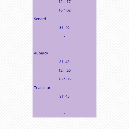
12 h 17
16 h 02
Senard
8 h 40
-
-
Aubercy
8 h 43
12 h 20
16 h 05
Triaucourt
8 h 45
-
-