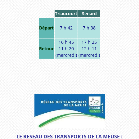
Triaucourt
Senard
Départ
7 h 42
7 h 38
16 h 45
17 h 25
Retour
11 h 20
12 h 11
(mercredi)
(mercredi)
LE RESEAU DES TRANSPORTS DE LA MEUSE :