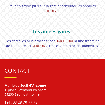
Pour en savoir plus sur la gare et consulter les horaires,
CLIQUEZ ICI
Les autres gares :
Les gares les plus proches sont
BAR LE DUC
à une trentaine
de kilomètres et
VERDUN
à une quarantaine de kilomètres.
CONTACT
Mairie de Seuil d'Argonne
1, place Raymond Poincaré
55250 Seuil d'Argonne
Tél :
03 29 70 77 78