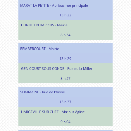
MARAT LA PETITE - Abribus rue principale
13 h 22
CONDE EN BARROIS - Mairie
8 h 54
REMBERCOURT - Mairie
13 h 29
GENICOURT SOUS CONDE - Rue du Lt Millet
8 h 57
SOMMAINE - Rue de l'Aisne
13 h 37
HARGEVILLE SUR CHEE - Abribus église
9 h 04