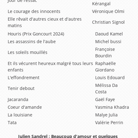
Jour de ressac
Kérangal
Le courage des innocents
Véronique Olmi
Elle rêvait d'autres cieux et d'autres
Christian Signol
matins
Houris (Prix Goncourt 2024)
Daoud Kamel
Les assassins de l'aube
Michel bussi
Françoise
Les soleils mouillés
Bourdin
Et ils vécurent heureux malgré tous leurs
Raphaëlle
enfants
Giordano
L'effondrement
Louis Edouard
Mélissa Da
Tenir debout
Costa
Jacaranda
Gaël Faye
Coeur d'amande
Yasmina Khadra
La louisiane
Malye Julia
Tata
Valérie Perrin
Julien Sandrel : Beaucoup d'amour et quelques