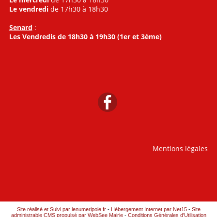
Le vendredi
de 17h30 à 18h30
Senard
:
Les Vendredis de 18h30 à 19h30 (1er et 3ème)
Mentions légales
Site réalisé et Suivi par lenumeripole.fr
-
Hébergement Internet par Net15
-
Site
administrable CMS propulsé par WebSee Mairie
-
Conditions Générales d'Utilisation