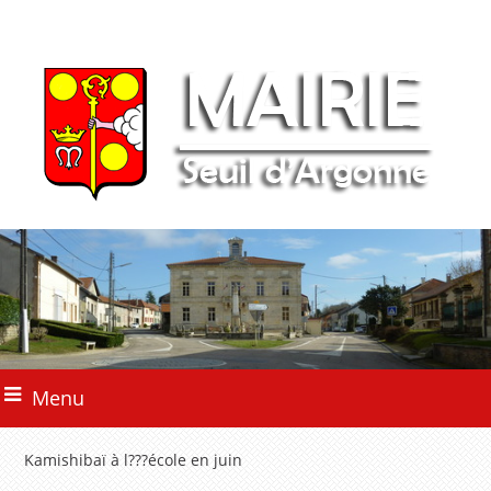
Menu
Kamishibaï à l???école en juin