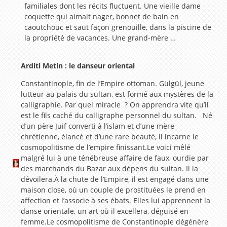
familiales dont les récits fluctuent. Une vieille dame
coquette qui aimait nager, bonnet de bain en
caoutchouc et saut façon grenouille, dans la piscine de
la propriété de vacances. Une grand-mère …
Arditi Metin : le danseur oriental
Constantinople, fin de l’Empire ottoman. Gülgül, jeune
lutteur au palais du sultan, est formé aux mystères de la
calligraphie. Par quel miracle ? On apprendra vite qu’il
est le fils caché du calligraphe personnel du sultan. Né
d’un père Juif converti à l’islam et d’une mère
chrétienne, élancé et d’une rare beauté, il incarne le
cosmopolitisme de l’empire finissant.Le voici mêlé
malgré lui à une ténébreuse affaire de faux, ourdie par
des marchands du Bazar aux dépens du sultan. Il la
dévoilera.À la chute de l’Empire, il est engagé dans une
maison close, où un couple de prostituées le prend en
affection et l’associe à ses ébats. Elles lui apprennent la
danse orientale, un art où il excellera, déguisé en
femme.Le cosmopolitisme de Constantinople dégénère