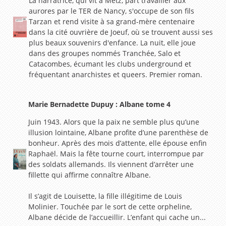
La narratrice, qui vit à Metz, part travailler aux
aurores par le TER de Nancy, s'occupe de son fils
Tarzan et rend visite à sa grand-mère centenaire
dans la cité ouvrière de Joeuf, où se trouvent aussi ses
plus beaux souvenirs d'enfance. La nuit, elle joue
dans des groupes nommés Tranchée, Salo et
Catacombes, écumant les clubs underground et
fréquentant anarchistes et queers. Premier roman.
Marie Bernadette Dupuy : Albane tome 4
Juin 1943. Alors que la paix ne semble plus qu’une
illusion lointaine, Albane profite d’une parenthèse de
bonheur. Après des mois d’attente, elle épouse enfin
Raphaël. Mais la fête tourne court, interrompue par
des soldats allemands. Ils viennent d’arrêter une
fillette qui affirme connaître Albane.
Il s’agit de Louisette, la fille illégitime de Louis
Molinier. Touchée par le sort de cette orpheline,
Albane décide de l’accueillir. L’enfant qui cache un...