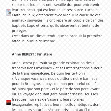
retour des loups. Ils ont travaillé dur pour entretenir
leur troupeau, qui est leur seule ressource. Lucas et
Mathilde, eux, défendent avec ardeur la cause de ces
animaux sauvages. Ils ont repéré un couple de canidés,
baptisés Lupo et Léna, qu'ils observent et tentent de
protéger.
C'est dans un climat tendu que se produit la première
attaque, puis la deuxième... ...
Anne BEREST : Finistère
Anne Berest poursuit sa grande exploration des «
transmissions invisibles » et ses interrogations autour
de la trans-généalogie. De quoi hérite-t-on ?
« À chaque vacances, nous quittions notre banlieue
pour la Bretagne, le pays de mon père, celui où il était
né, ainsi que son père - et le père de son père, avant
lui. Le voyage débutait gare Montparnasse, sous les
fresques murales de Vasarely, leurs formes
hexagonales répétitives, leurs motifs cinétiques, dont
les couleurs saturées s'assombrissaient au fil du