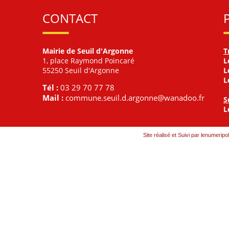
CONTACT
Mairie de Seuil d'Argonne
T
1, place Raymond Poincaré
L
55250 Seuil d'Argonne
L
L
Tél :
03 29 70 77 78
Mail :
commune.seuil.d.argonne@wanadoo.fr
S
L
Site réalisé et Suivi par lenumeripol