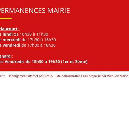
PERMANENCES MAIRIE
riaucourt
:
e lundi
de 10h30 à 11h30
e mercredi
de 17h30 à 18h30
e vendredi
de 17h30 à 18h30
enard
:
es Vendredis de 18h30 à 19h30 (1er et 3ème)
e.fr
-
Hébergement Internet par Net15
-
Site administrable CMS propulsé par WebSee Mairie