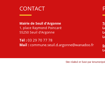
CONTACT
Mairie de Seuil d'Argonne
T
1, place Raymond Poincaré
L
55250 Seuil d'Argonne
L
L
Tél :
03 29 70 77 78
Mail :
commune.seuil.d.argonne@wanadoo.fr
S
L
Site réalisé et Suivi par lenumeripol