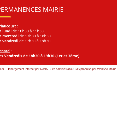
PERMANENCES MAIRIE
riaucourt
:
e lundi
de 10h30 à 11h30
e mercredi
de 17h30 à 18h30
e vendredi
de 17h30 à 18h30
enard
:
es Vendredis de 18h30 à 19h30 (1er et 3ème)
e.fr
-
Hébergement Internet par Net15
-
Site administrable CMS propulsé par WebSee Mairie