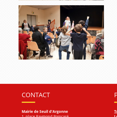
CONTACT
Mairie de Seuil d'Argonne
T
1, place Raymond Poincaré
L