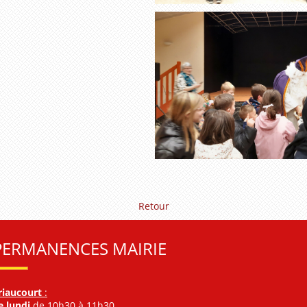
Retour
PERMANENCES MAIRIE
riaucourt
:
e lundi
de 10h30 à 11h30